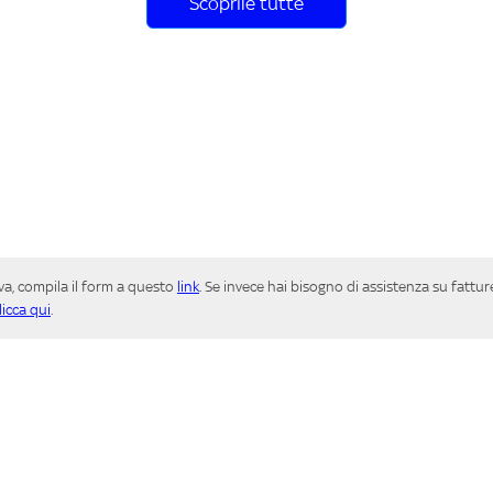
Scoprile tutte
iva, compila il form a questo
link
. Se invece hai bisogno di assistenza su fatt
licca qui
.