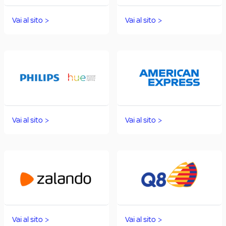
Vai al sito >
Vai al sito >
Vai al sito >
Vai al sito >
Vai al sito >
Vai al sito >