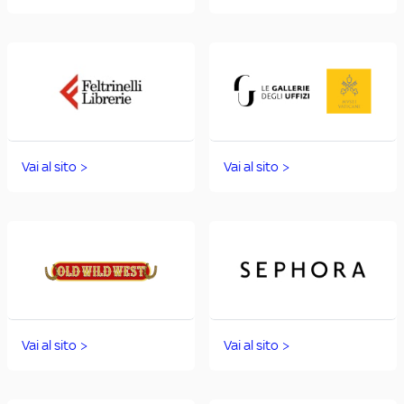
Vai al sito >
Vai al sito >
Vai al sito >
Vai al sito >