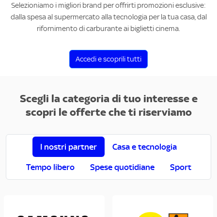
Selezioniamo i migliori brand per offrirti promozioni esclusive:
dalla spesa al supermercato alla tecnologia per la tua casa, dal
rifornimento di carburante ai biglietti cinema.
Accedi e scoprili tutti
Scegli la categoria di tuo interesse e
scopri le offerte che ti riserviamo
I nostri partner
Casa e tecnologia
Tempo libero
Spese quotidiane
Sport