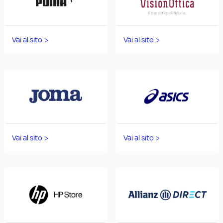
Vai al sito >
Vai al sito >
Vai al sito >
Vai al sito >