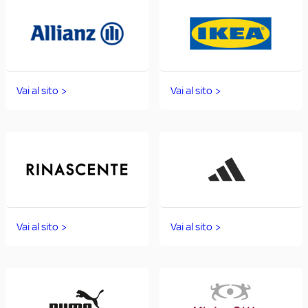
Vai al sito >
Vai al sito >
Vai al sito >
Vai al sito >