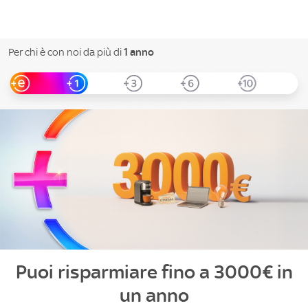
Per chi è con noi da più di
1 anno
Puoi risparmiare fino a 3000€ in
un anno