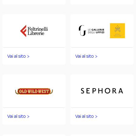
Vai al sito >
Vai al sito >
Vai al sito >
Vai al sito >